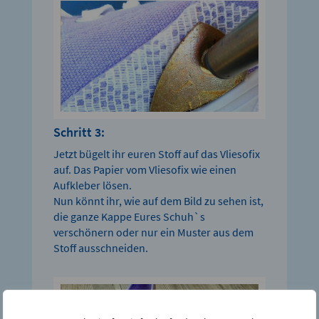
Schritt 3:
Jetzt bügelt ihr euren Stoff auf das Vliesofix
auf. Das Papier vom Vliesofix wie einen
Aufkleber lösen.
Nun könnt ihr, wie auf dem Bild zu sehen ist,
die ganze Kappe Eures Schuh`s
verschönern oder nur ein Muster aus dem
Stoff ausschneiden.