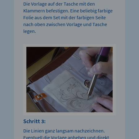
Die Vorlage auf der Tasche mit den
Klammern befestigen. Eine beliebig farbige
Folie aus dem Set mit der farbigen Seite
nach oben zwischen Vorlage und Tasche
legen.
Schritt 3:
Die Linien ganz langsam nachzeichnen.
Eventuell die Vorlage anheben und direkt